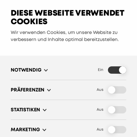
DIESE WEBSEITE VERWENDET
COOKIES
Wir verwenden Cookies, um unsere Website zu
verbessern und Inhalte optimal bereitzustellen.
WISSEN
WAS IST MULTI-
TENANCY?
DIREKTE ANTWORT
NOTWENDIG
MULTI-TENANCY IN DREI
Ein
DEFINITION UND
SÄTZEN
ARCHITEKTUR-
PRÄFERENZEN
Aus
Multi-Tenancy (auf Deutsch:
MODELLE
Mehrkundenfähigkeit) ist die
STATISTIKEN
Aus
Architektur, bei der eine einzelne
Software-Instanz mehrere
MARKETING
Aus
unabhängige Kunden („Tenants“)