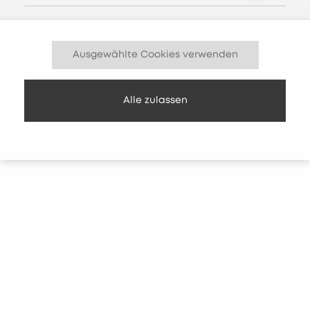
Beschreib uns dein Projekt oder ruf direkt
an. Antwort werktags innerhalb von 24
Ausgewählte Cookies verwenden
Stunden.
Alle zulassen
DIREKT ERREICHBAR
EMAIL
projektanfrage@olai.com
Für neue Projekt-Anfragen