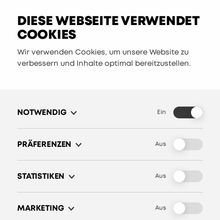
DIESE WEBSEITE VERWENDET
COOKIES
Wir verwenden Cookies, um unsere Website zu
verbessern und Inhalte optimal bereitzustellen.
DATENSCHUTZ
NOTWENDIG
In dieser Datenschutzerklärung teilen wir
Ein
Ihnen mit, wie die Olai GmbH (im Folgenden
als «wir» bezeichnet) personenbezogene
PRÄFERENZEN
Aus
Daten im Zusammenhang mit ihrer Website
sowie in Kunden- und
STATISTIKEN
Aus
Geschäftsbeziehungen verarbeitet.
1. VERANTWORTUNG
MARKETING
Aus
DATENSCHUTZ