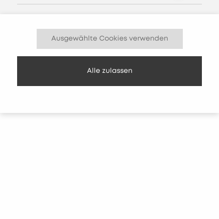
Verantwortlich im Sinne des neue
Schweizer Datenschutzgesetz (nDSG) ist:
Ausgewählte Cookies verwenden
Olai GmbH
Poststrasse 2
Alle zulassen
CH-4500 Solothurn
mail@olai.com
+41 32 625 50 05
2. PERSONENBEZOGENEN
DATEN
Um unsere Website-Inhalte anzuzeigen, zu
optimieren und die Datensicherheit zu
gewährleisten, erheben wir möglicherweise
Ihre personenbezogenen Daten
(Browsertyp- und Version, Betriebssystem,
Internet Service Provider, IP-Adresse, Datum